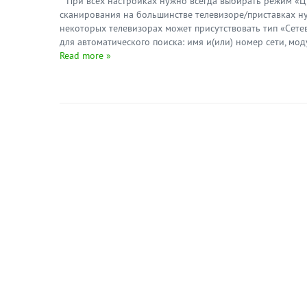
При всех настройках нужно всегда выбирать режим «Ц
сканирования на большинстве телевизоре/приставках ну
некоторых телевизорах может присутствовать тип «Сете
для автоматического поиска: имя и(или) номер сети, мод
Read more »