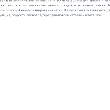
ТВ» и источник «Кабель». Автоматическая настройка Для автоматичес
жно выбрать тип поиска «Быстрый» и дождаться окончания поиска. Н
вой поиск»/»Сеть»/»Сканирование сети». В этом случае указываются д
уляция, скорость символов/передачи/потока, сетевая частота. Все…